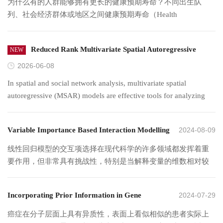
为什么有的人群能够拥有更长的健康预期寿命？不同出生队
列、社会经济群体或地区之间健康预期寿命（Health
Expectancy）的差异究竟来源于哪些因素，又集中发生在哪些年
龄阶段？长期以来，健康预期寿命已成为衡量健康老龄化的重
Reduced Rank Multivariate Spatial Autoregressive
NEW
要指标，但现有研究多侧重于描述差异的大小，难以进一步揭
示其形成机制。针对这一问题，中国人民大学统计学院王晓军
Model for Large-scale Networks
2026-06-08
教授团队提出了一种基于纵向随访数据的健康预期寿命归因—
In spatial and social network analysis, multivariate spatial
分解新方法，实现了从年龄和影响因素两个维度解析不同人群
autoregressive (MSAR) models are effective tools for analyzing
健康预期寿命差异的来源。与传统基于横断面数据的方法相
network data with multivariate responses. When the dimension of
比，该方法能够利用个体长期随访信息，更准确地刻画健康变
the response is divergent, however, the number of unknown
化和死亡过程，并进一步量化不同影响因素在不同年龄阶段对
Variable Importance Based Interaction Modelling
2024-08-09
parameters in an MSAR increases at a rate that is proportional to
健康预期寿命差异的具体贡献。该框架所考虑的影响因素不仅
the square of the dimensionality, which poses significant
with an Application on Initial Spread of Covid-19
线性回归模型的交互项选择在现代科学的许多领域都发挥着重
包括疾病和死因，也可以扩展至生活方式、社会经济条件、环
challenges to the model estimation process. To address this issue,
要作用，但非常具有挑战性，特别是当解释变量的维数相对较
in China
境暴露以及遗传风险等多种因素。该研究不仅能够回答“健康预
we propose a novel reduced-rank MSAR model by imposing a
高时。现有方法侧重于选择一个最优模型。然而，对于高维数
期寿命差异有多大”，更能够回答“健康预期寿命差异从哪里
low-rank structure on the spatial influence matrix of the
据它们在稳定性方面可能表现不佳，且通常无法处理分类变
来”，为识别影响健康老龄化的关键因素和关键年龄窗口提供了
multivariate responses. The proposed model achieves substantial
Incorporating Prior Information in Gene
2024-07-29
量。本文针对具有连续和分类解释变量的线性回归模型提出了
新的统计工具。与此同时，团队开发了配套软件包
dimensionality reduction and offers insightful interpretations. To
基于变量重要性的交互项建模 (VIBIM) 方法。本文证明了在适
Expression Network-Based Cancer Heterogeneity
LongDecompHE 和可视化 Shiny 平台，方便研究人员开展健康
癌症在分子层面上具有异质性，表面上看似相似的患者实际上
mitigate the high computational cost of the quasi-maximum