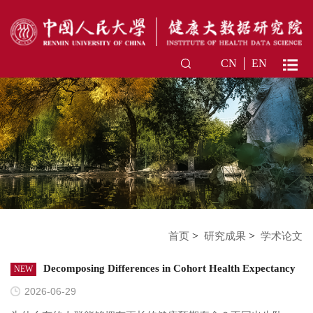
CN
EN
>
>
首页
研究成果
学术论文
Decomposing Differences in Cohort Health Expectancy
NEW
by Cause and Age with Longitudinal Data
2026-06-29