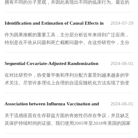
当的条件下，VIBIM方法可以渐近地识别所有真实的主效应和
预期寿命的测算、归因与分解分析。该研究为理解人口健康不
拥有不同的分子景观，并因此表现出不同的临床行为。最近的
Analysis
likelihood estimator (QMLE), we propose a least squares estimator
相互作用。模拟结果表明该方法具有良好的有限样本表现。此
平等、优化慢性病防控策略以及推进健康中国和积极应对人口
研究表明，基因表达网络在癌症异质性分析方面比一些更简单
(LSE) for estimating the unknown parameters. Furthermore, we
外，本文将VIBIM方法应用于COVID-19数据。与传统的组变量
老龄化国家战略提供了新的方法学支撑。相关成果以
的度量方法更有效且信息量更大。基因之间的互联可以分为“直
establish the asymptotic nature of the LSE when both the network
Identification and Estimation of Causal Effects in
2024-07-29
选择方法相比，VIBIM方法在可解释性、稳定性、可靠性和预
“Decomposing Differences in Cohort Health Expectancy by Cause
接”与“间接”，其中“间接”互联可能由共享的基因调控因子（如
size and the dimensionality of the responses diverge to infinity. To
测精度方面表现更好。
and Age with Longitudinal Data”为题发表于人口学领域国际顶级
转录因子、微小RNA及其他调控分子）以及其他机制引起。已
the Presence of Confounded Principal Strata
​作为因果推断的重要工具，主分层分析近年来得到广泛应用，
determine the rank, we propose an information criterion estimator
期刊《Demography》（https://doi.org/10.1215/00703370-
有研究建议，在网络分析中纳入基因表达的调控因子，并专注
特别是在不依从问题和死亡截断问题中。在这些研究中，主分
and demonstrate the consistency of its rank selection process.
12654071）。
于直接的互联，可以更深入地理解更为关键的基因互联。然
层由中间变量的联合潜在结果值确定，通常关注的是每个主分
Extensive numerical simulations validate the proposed model and
而，这种分析面临着大量参数（由网络分析、调控因子的纳入
层内的因果效应，即主分层因果效应。传统基于观测数据识别
parameter estimates. Finally, a dataset derived from Shouqianba,
Sequential Covariate-Adjusted Randomization
2024-06-01
及异质性共同导致）和通常较弱信号的严重挑战。为有效应对
主分层因果效应的研究需要依赖于处理分配的可忽略性假设，
one of the largest aggregate payment platforms, is analyzed for
这一问题，我们提出将已发表文献中包含的先验信息纳入分
该假设本质上要求研究人员准确地测量尽可能多的协变量，以
via Hierarchically Minimizing Mahalanobis
illustration purposes.
在对比研究中，协变量平衡和序列分配方案受到越来越多的学
析。一个关键挑战在于这些先验信息可能是不完整的甚至是错
涵盖所有潜在的混杂因素。这在实践中可能由于成本和技术限
术关注。尽管许多理论上合理的自适应随机化方法实现了协变
Distance and Marginal Imbalance
误的。我们开发了一种两步程序，能够灵活地适应不同质量水
制等原因而难以实现。针对这一问题，本文在处理和主分层之
量平衡，但它们通常以成对或成组的方式分配患者。为了更好
平的先验信息。模拟结果证明了所提方法的有效性及其相对于
间存在未观测混杂因素的情况下，提出一种对主分层因果效应
地满足临床医生由于经济或伦理原因无法等待其他参与者来分
相关竞争方法的优越性。在对一个乳腺癌数据集的分析中，得
Association between Influenza Vaccination and
2024-06-01
进行识别与估计的方法。该方法主要通过借助一对阴性对照变
配当前患者的实际需求，我们提出了一种对患者进行个体和序
出了与其他方法不同的发现，且识别出的样本子群具有重要的
量来减少未观测混杂的影响，从而实现主分层因果效应的非参
列随机化的方法。所提出的方法在概念上将协变量失衡（通过
One-Year All-Cause and Cardiovascular
关于流感疫苗在生存获益方面的有效性仍存在争议，并且缺乏
临床差异。
数识别。模拟结果表明该方法在估计的偏差、标准误和覆盖率
新提出的修正马氏距离衡量）和边际失衡（即两组之间的样本
其保护持续时间的证据。我们使用2005年至2018年美国的国家
Mortality Risk: A Self-Controlled Case Series and
上表现良好。此外，本文将所提出的方法应用于白血病研究的
量差异）分开，并以明确的优先顺序将它们最小化。与现有的
健康访谈调查（NHIS）数据和死亡公开数据，进行了自身对照
Matched Case-Control Study
真实数据集中，用于评估两种不同的移植方案对于存活组白血
序列随机化方法相比，所提出的方法在直接保持边际平衡的同