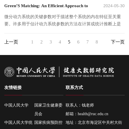
病例系列（SCCS）研究和1:4匹配的病例对照研究。SCCS研究
病患者复发时间的影响。
Green’S Matching: An Efficient Approach to
2024-05-30
时实现了最佳可能的协变量平衡，从而为我们提供了更多的随
的研究人群为在调查前12个月内接种过流感疫苗且在接种后1年
机化过程控制。我们通过广泛的模拟研究和真实数据分析展示
内死亡的参与者。匹配的病例对照研究将调查时流感季节死亡
Parameter Estimation in Complex Dynamic
微分动力系统的关键参数对于描述整个系统的内在特征至关重
了所提出方法的优越性能，并在失衡度量的收敛性以及随后治
的参与者与四名幸存者配对。在SCCS研究的1167名参与者中，
要。许多用于估计动力系统参数的方法在计算或统计推断上是
Systems
疗效果估计方面为该方法建立了理论保证。
接种后29–196天内发生全因死亡的风险较基线水平降低了
不充分的，特别是对于具有高阶微分算子的复杂系统，如运动
46%，心血管死亡的风险降低了43%。最强的保护作用出现在接
动力学。本文介绍了格林匹配法，这是一种计算上可行且统计
上一页
1
2
3
4
5
6
7
8
下一页
种后29–56天（全因死亡：RI：0.19；95% CI：0.12–0.29；心
上高效的两步方法，因为通过计算格林函数微分算子的逆，它
血管死亡：RI：0.28；95% CI：0.14–0.56）。在匹配的病例对
只需要逼近动态系统中的轨迹，而不需要算出它们的导数。这
照研究中，包含626例病例和2504名对照，流感疫苗接种与流感
保证了一般阶方程中的参数估计量的优良统计性质，也是前人
季节降低的全因死亡风险（OR：0.74，95% CI：0.60–0.92）和
方法所不具备的特性。总的来说，格林匹配技术为复杂动态系
心血管死亡风险（OR：0.64，95% CI：0.44–0.93）相关。本研
统中的广泛统计推断提供了一个有效的框架。
究强调了流感疫苗在降低全因和心血管死亡风险方面的重要
性，其效果可持续约6个月。
友情链接
联系方式
中国人民大学
国家卫生健康委
联系人：钱老师
员会
邮箱：
health@ruc.edu.cn
中国人民大学统
国家疾病预防控
地址：北京市海淀区中关村大街